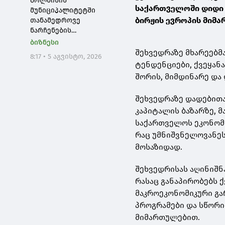
ბოლნისის
საქართველოში დიდი
წარმატებისა და
მუნიციპალიტეტში
ეროვნული ბანკის
ბირჟის ევროპის მიმა
თანამედროვე
წარმატებული
ნარჩენების
საქმიანობის შედეგია
გადამტვირთავი
ბიზნესი
სადგური გაიხსნა
შეხვედრაზე მხარეებმ
8:17 • 5 აგვისტო, 2026
ტენდენციები, ქვეყანა
შორის, მიმდინარე და
შეხვედრაზე დადებითა
კაპიტალის ბაზარზე, 
საქართველოს ეკონომი
რაც უმნიშვნელოვანეს
მოსაზიდად.
შეხვედრისას აღინიშნ
რასაც განაპირობებს 
მაკროეკონომიკური გა
პროგრამები და სწორი
მიმართულებით.