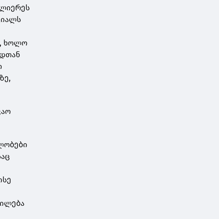
ალიერეს
ციალს
ა, ხოლო
ოდთან
ო
ზე,
ვაო
ლობები
საც
ისე
დილება