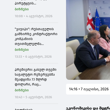
პირუტყვის
ინტოქსიკაციის შესახებ -
ბიზნესი
2 ტონამდე
10:08 • 4 აგვისტო, 2026
ჯანმრთელობისთვის
საშიში ხორცის
რეალიზაციის
"ჯივიპი": რუსთაველის
მცდელობა აღიკვეთა
გამზირზე კონტრაქტორი
კომპანიის
თვითმცლელმა
ავტომანქანამ ტრანშიის
ბიზნესი
კიდესთან ახლოს
13:33 • 6 აგვისტო, 2026
იმოძრავა, რამაც
ნიადაგის ჩამოშლა და
ტექნიკის მოცურება
პრემიერი: გასულ თვეში
გამოიწვია
სავალუტო რეზერვებმა
შეადგინა 7.1 მლრდ
დოლარი, რაც
14:16 • 7 ივლისი, 2026
ისტორიული მაქსიმუმია,
ბიზნესი
ხოლო წლიურ ჭრილში
10:43 • 5 აგვისტო, 2026
გაიზარდა 52 %-ით, ეს
ყველაფერი
ეკონომიკისა და მდგრ
ეკონომიკური