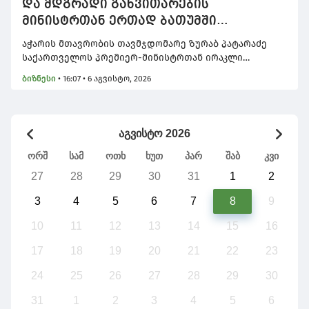
და მდგრადი განვითარების
მინისტრთან ერთად ბათუმში
მნიშვნელოვან ინფრასტრუქტურულ
აჭარის მთავრობის თავმჯდომარე ზურაბ პატარაძე
პროექტებს გაეცნო
საქართველოს პრემიერ-მინისტრთან ირაკლი
კობახიძესთან და ეკონომიკისა და მდგრადი
ბიზნესი
•
16:07 • 6 აგვისტო, 2026
განვითარების მინისტრთან მარიამ ქვრივიშვილთან
ერთად ბათუმში მნიშვნელოვან ინფრასტრუქტურულ
და სატრანსპორტო პროექტებს გაეცნო.
აგვისტო 2026
ორშ
სამ
ოთხ
ხუთ
პარ
შაბ
კვი
27
28
29
30
31
1
2
3
4
5
6
7
8
9
10
11
12
13
14
15
16
17
18
19
20
21
22
23
24
25
26
27
28
29
30
31
1
2
3
4
5
6