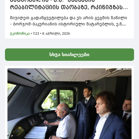
მატარებლის - ე.წ. "კუკუშკის"
რეაბილიტაციის თაობაზე, რკინიგზას
ასევე დაემატება თბილისის-ქუთაისის
მივიღეთ გადაწყვეტილება და ეს არის გეგმის ნაწილი
და თბილისი-ახალციხის
- ბორჯომ-ბაკურიანის ისტორიული მატარებლის, ე.წ.
მიმართულებები
„კუკუშკის“ რეაბილიტაციის თაობაზე, - ამის შესახებ
ეკონომიკა
•
7:23 • 8 აპრილი, 2026
პრემიერ-მინისტრმა ირაკლი კობახიძემ მთავრობის
სხდომაზე განაცხადა.
სხვა სიახლეები