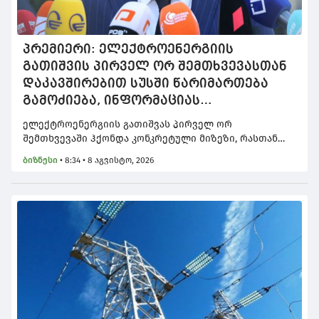
პრემიერი: ელექტროენერგიის
გათიშვის პირველ ორ შემთხვევასთან
დაკავშირებით სუსში წარიმართება
გამოძიება, ინფორმაციას
მოგვიანებით დეტალურად
ელექტროენერგიის გათიშვას პირველ ორ
წარვუდგენთ საზოგადოებას, მესამე
შემთხვევაში ჰქონდა კონკრეტული მიზეზი, რასთან
გათიშვას ჰქონდა კონკრეტული მიზეზი
დაკავშირებითაც სრული ინფორმაცია გვაქვს, თუმცა
ბიზნესი
•
8:34 • 8 აგვისტო, 2026
ამასთან დაკავშირებით სუს-ში წარიმართება
გამოძიება და ინფორმაციას მოგვიანებით
დეტალურად წარვუდგენთ საზოგადოებას, იმიტომ,
რომ რაღაცებს სჭირდება დამატებით ჩაღრმავება, -
ამის შესახებ პრემიერ-მინისტრმა ირაკლი კობახიძემ
ჟურნალისტებს განუცხადა.