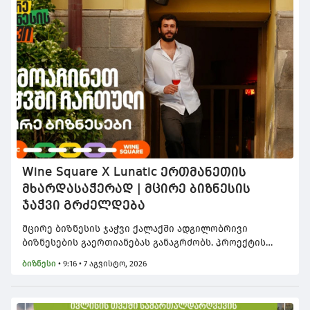
Wine Square X Lunatic ერთმანეთის
მხარდასაჭერად | მცირე ბიზნესის
ჯაჭვი გრძელდება
მცირე ბიზნესის ჯაჭვი ქალაქში ადგილობრივი
ბიზნესების გაერთიანებას განაგრძობს. პროექტის
მთავარი იდეა ერთმანეთის მხარდაჭერაა და
ბიზნესი
•
9:16 • 7 აგვისტო, 2026
წახალისებაა, წესები კი მარტივია: სტუმრობ ერთ
ობიექტს, სადაც გხვდება სპეციალური პოსტერი სხვა
ბიზნესის ფასდაკლების კუპონებით, იღებ კუპონს და