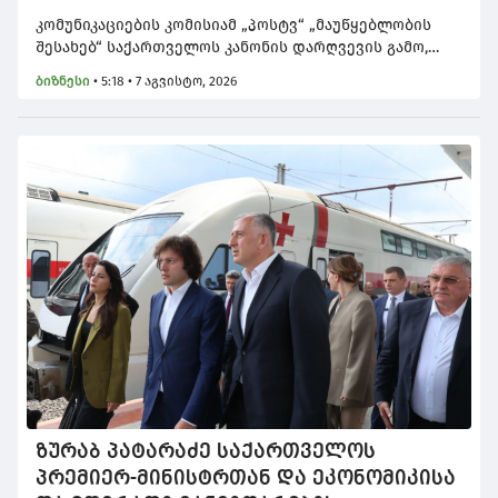
კომუნიკაციების კომისიამ „პოსტვ“ „მაუწყებლობის
შესახებ“ საქართველოს კანონის დარღვევის გამო,
2500 ლარით დააჯარიმა. კერძოდ, კომუნიკაციების
ბიზნესი
•
5:18 • 7 აგვისტო, 2026
კომისიის მონიტორინგის შედეგად, რომელიც
მიმდინარე წლის 22 ივნისიდან 23 ივნისის ჩათვლით
პერიოდს მოიცავდა, გამოვლინდა, რომ აღნიშნულ
არხზე გასულ საინფორმაციო გამოშვებებში
იკვეთებოდა მაუწყებლის მხრიდან პირადი
მოსაზრებების გავრცელების და ფაქტების ჯეროვანი
სიზუსტით გადაცემის, კანონით დადგენილი
მოთხოვნების დარღვევის ფაქტები.
ზურაბ პატარაძე საქართველოს
პრემიერ-მინისტრთან და ეკონომიკისა