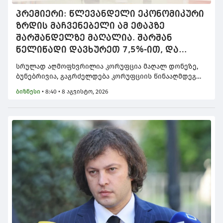
პრემიერი: წლევანდელი ეკონომიკური
ზრდის მაჩვენებელი ამ ეტაპზე
შარშანდელზე მაღალია. შარშან
წელიწადი დავხურეთ 7,5%-ით, და
პირველი 6 თვის მონაცემებით
სრულად აღმოფხვრილია კორუფცია მაღალ დონეზე,
ეკონომიკურმა ზრდამ შეადგინა 7.9%
ბუნებრივია, გაგრძელდება კორუფციის წინააღმდეგ
ბრძოლა დაბალ დონეზე, ეს პირდაპირ აისახება
ბიზნესი
•
8:40 • 8 აგვისტო, 2026
ეკონომიკურ მაჩვენებლებზე, აისახება საერთაშორისო
ორგანიზაციების შეფასებებზე და ამის შედეგია ის,
რომ გაუმჯობესდა საქართველოს პერსპექტივა
ნეიტრალურიდან პოზიტიურისკენ, - ამის შესახებ
საქართველოს პრემიერ-მინისტრმა ირაკლი
კობახიძემ ჟურნალისტებს მუხათგვერდში,
საკრედიტო სააგენტო S&P Global Ratings-ის ანგარიშის
კომენტირებისას განუცხადა.