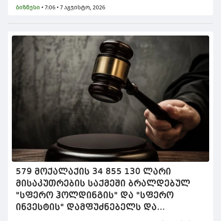
ბათუმში, ალკოჰოლური სასმელების ფალსიფიკაციისა
ბიზნესი
•
7:06 • 7 აგვისტო, 2026
და ყალბი აქციზური მარკების დამზადება-გასაღების
ფაქტი გამოავლინეს. სისხლისსამართლებრივი დევნა
7 პირის მიმართ დაიწყო, რომელთაგან 3 დაკავებულია.
579 მოქალაქის 34 855 130 ლარი
მისაკუთრების საქმეში ბრალდებულ
"სფერო ჰოლდინგის" და "სფერო
ინვესტის" დამფუძნებელს და
თანამშრომელს 12 და 8 წლით