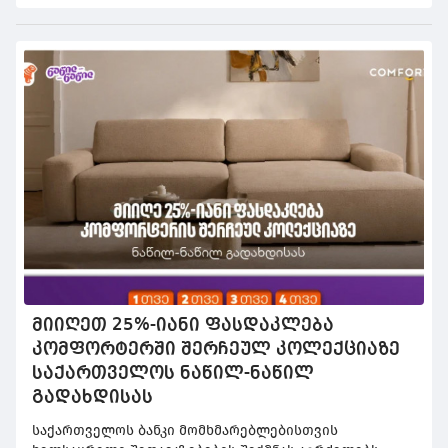
ამიტომ, გაერთიანებული მსოფლიო სკოლების (UWC)
ორგანიზაციასთან თანამშრომლობის ფარგლებში,
მოსწავლეებისთვის სასტიპენდიო პროგრამას
ახორციელებს.
მიიღეთ 25%-იანი ფასდაკლება
კომფორტერში შერჩეულ კოლექციაზე
საქართველოს ნაწილ-ნაწილ
გადახდისას
საქართველოს ბანკი მომხმარებლებისთვის