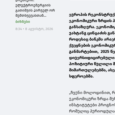
პრემიერი:
პოლიტიკის
ელექტროენერგიის
შენარჩუნებას
გათიშვის პირველ ორ
ევროპის რეკონსტრუქც
შემთხვევასთან
ეკონომიკური ზრდის პ
დაკავშირებით სუსში
ბიზნესი
წარიმართება გამოძიება,
განსაზღვრა. ეკონომი
8:34 • 8 აგვისტო, 2026
ინფორმაციას
ვახტანგ ცინცაძის გა
მოგვიანებით
როდესაც ბანკმა არაე
დეტალურად
ქვეყნების ეკონომიკუ
წარვუდგენთ
განმარტებით, 2025 
საზოგადოებას, მესამე
გათიშვას ჰქონდა
დივერსიფიცირებული 
კონკრეტული მიზეზი
პოზიტიური წვლილი შ
მიმართულებებმა, ასე
სფეროებმა.
„ჩვენი მოლოდინით, რ
ეკონომიკური ზრდა შე
ინსტიტუტები პროგნოზ
რომელიც პერიოდულად