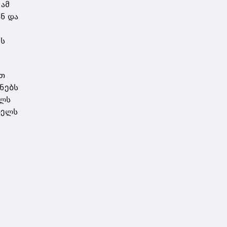
 ამ
ნ და
ვს
ით
ყნებს
ელს
ბელს