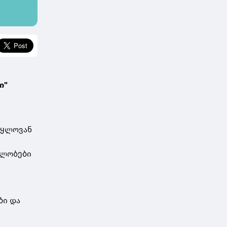
ი"
წყლოვან
ბლობები
ბი და