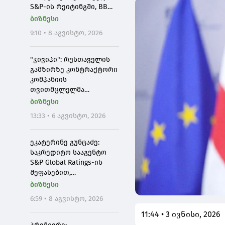
S&P-ის რეიტინგში, BB
დონეზე "პოზიტიური"
ბიზნესი
პერსპექტივა მიენიჭა -
9:10 • 8 აგვისტო, 2026
ეს ადასტურებს, რომ
საქართველო
საერთაშორისო
"ჯივიპი": რუსთაველის
ინვესტორებისთვის
გამზირზე კონტრაქტორი
მიმზიდველ ქვეყნად
კომპანიის
რჩება
თვითმცლელმა
ავტომანქანამ ტრანშიის
ბიზნესი
კიდესთან ახლოს
13:33 • 6 აგვისტო, 2026
იმოძრავა, რამაც
ნიადაგის ჩამოშლა და
ტექნიკის მოცურება
ეკატერინე გუნცაძე:
გამოიწვია
საკრედიტო სააგენტო
S&P Global Ratings-ის
შეფასებით,
საქართველო კვლავ
ბიზნესი
განაგრძობს
6:59 • 8 აგვისტო, 2026
ეკონომიკური ზრდის
მაღალი მაჩვენებლებისა
11:44 • 3 ივნისი, 2026
და ჯანსაღი ფისკალური