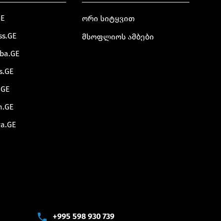
GE
ორი სიტყვით
ss.GE
მსოფლიოს ამბები
oba.GE
s.GE
.GE
m.GE
va.GE
+995 598 930 739