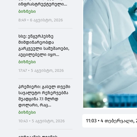
ინფრასტრუქტურული
პროექტები ხელს
ბიზნესი
შეუწყობს გუდაურის
8:49 • 6 აგვისტო, 2026
ტურისტული
პოტენციალის გაზრდას
სსე: ენგურჰესზე
მიმდინარეობდა
გარკვეული სამუშაოები,
აუცილებელი იყო
ელექტროსისტემის
ბიზნესი
იზოლირებულ რეჟიმში
17:47 • 5 აგვისტო, 2026
მუშაობა, რამაც ქვეყნის
მასშტაბით
ელექტროენერგიის
პრემიერი: გასულ თვეში
დროებითი გათიშვა
სავალუტო რეზერვებმა
გამოიწვია
შეადგინა 7.1 მლრდ
დოლარი, რაც
ისტორიული მაქსიმუმია,
ბიზნესი
ხოლო წლიურ ჭრილში
11:03 • 4 თებერვალი, 
10:43 • 5 აგვისტო, 2026
გაიზარდა 52 %-ით, ეს
ყველაფერი
ეკონომიკური