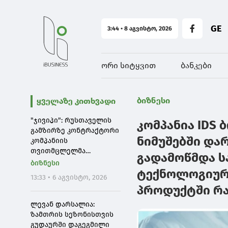
GE
3:44 • 8 აგვისტო, 2026
ორი სიტყვით
ბანკები
ბიზნესი
ყველაზე კითხვადი
"ჯივიპი": რუსთაველის
კომპანია IDS 
გამზირზე კონტრაქტორი
ნიმუშებში და
კომპანიის
თვითმცლელმა
გადამოწმდა ს
ავტომანქანამ ტრანშიის
ბიზნესი
კიდესთან ახლოს
ტექნოლოგიურ
13:33 • 6 აგვისტო, 2026
იმოძრავა, რამაც
პროდუქტში რა
ნიადაგის ჩამოშლა და
ტექნიკის მოცურება
ლევან დარსალია:
გამოიწვია
ზამთრის სეზონისთვის
გუდაურში დაგეგმილი